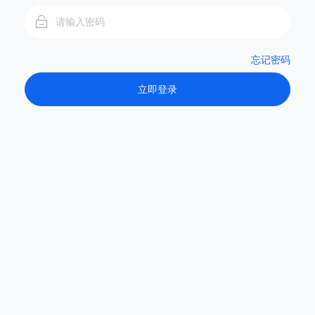
忘记密码
立即登录