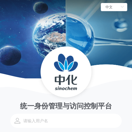
统一身份管理与访问控制平台